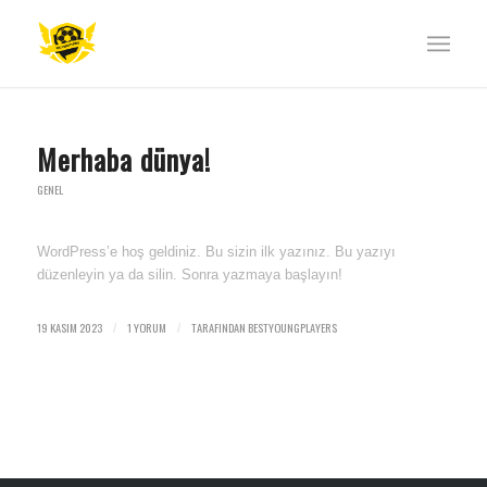
Merhaba dünya!
GENEL
WordPress’e hoş geldiniz. Bu sizin ilk yazınız. Bu yazıyı
düzenleyin ya da silin. Sonra yazmaya başlayın!
19 KASIM 2023
1 YORUM
TARAFINDAN
BESTYOUNGPLAYERS
/
/