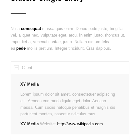
Nulla
consequat
massa quis enim. Donec pede justo, fringilla
vel, aliquet nec, vulputate eget, arcu. In enim justo, rhoncus ut,
imperdiet a, venenatis vitae, justo. Nullam dictum felis
eu
pede
mollis pretium. Integer tincidunt. Cras dapibus.
Client
XY Media
Lorem ipsum dolor sit amet, consectetuer adipiscing
elit. Aenean commodo ligula eget dolor. Aenean
massa. Cum sociis natoque penatibus et magnis dis
parturient montes, nascetur ridiculus mus.
XY Media
Website:
http://www.wikipedia.com