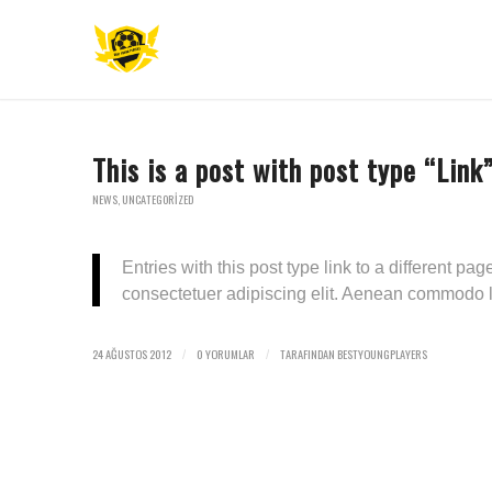
This is a post with post type “Link
NEWS
,
UNCATEGORIZED
Entries with this post type link to a different pa
consectetuer adipiscing elit. Aenean commodo li
24 AĞUSTOS 2012
0 YORUMLAR
TARAFINDAN
BESTYOUNGPLAYERS
/
/